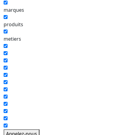
marques
produits
metiers
Appelez-nous