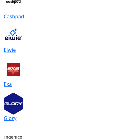
Cashpad
Eiwie
Exa
Glory