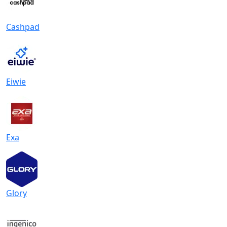
Cashpad
Eiwie
Exa
Glory