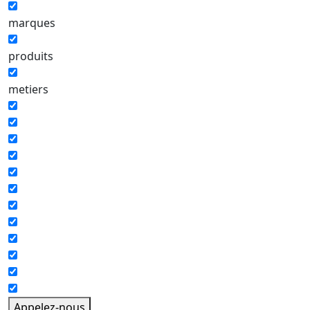
marques
produits
metiers
Appelez-nous