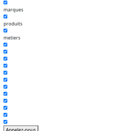
marques
produits
metiers
Appelez-nous