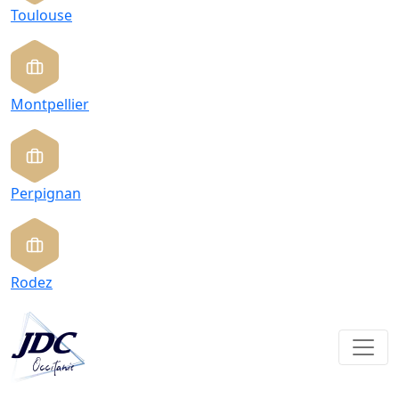
Toulouse
Montpellier
Perpignan
Rodez