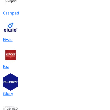
Cashpad
Eiwie
Exa
Glory