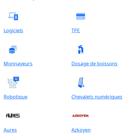
Logiciels
TPE
Monnayeurs
Dosage de boissons
Robotique
Chevalets numériques
Aures
Azkoyen