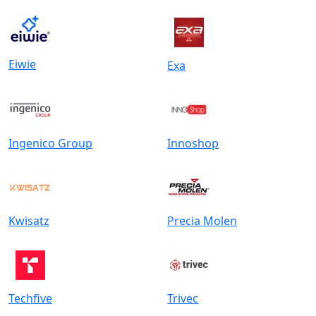
Eiwie
Exa
Ingenico Group
Innoshop
Kwisatz
Precia Molen
Techfive
Trivec