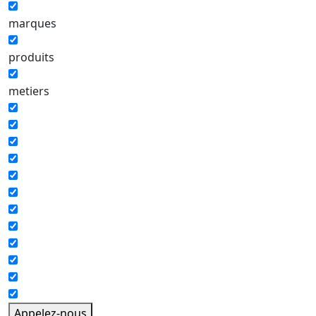
marques
produits
metiers
Appelez-nous