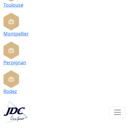
Toulouse
Montpellier
Perpignan
Rodez