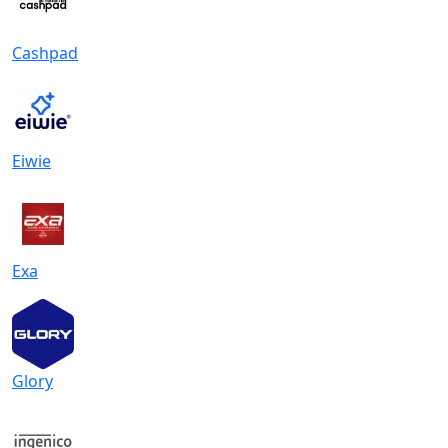
Cashpad
Eiwie
Exa
Glory